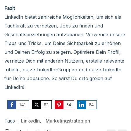
Fazit
LinkedIn bietet zahlreiche Möglichkeiten, um sich als
Fachkraft zu vernetzen, Jobs zu finden und
Geschäftsbeziehungen aufzubauen. Verwende unsere
Tipps und Tricks, um Deine Sichtbarkeit zu erhöhen
und Deinen Erfolg zu steigern. Optimiere Dein Profil,
vernetze Dich mit anderen Nutzern, erstelle relevante
Inhalte, nutze LinkedIn-Gruppen und nutze LinkedIn
für Deine Jobsuche. So wirst Du erfolgreich auf
LinkedIn!
141
82
54
84
Share
Share
Share
Share
on
on
on
on
Tags :
LinkedIn
,
Marketingstrategien
Facebook
Twitter
Pinterest
LinkedIn