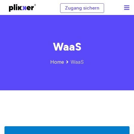
Zugang sichern
WaaS
Home
WaaS