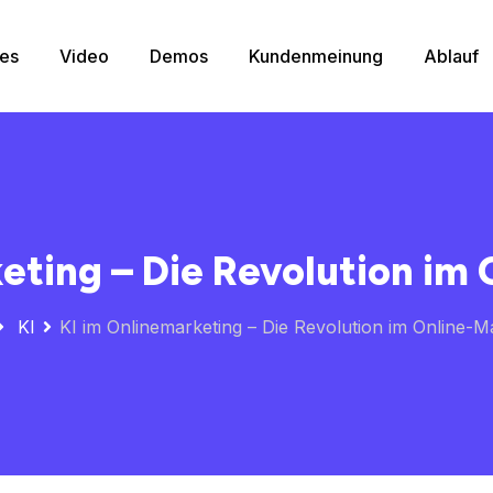
res
Video
Demos
Kundenmeinung
Ablauf
eting – Die Revolution im
KI
KI im Onlinemarketing – Die Revolution im Online-M