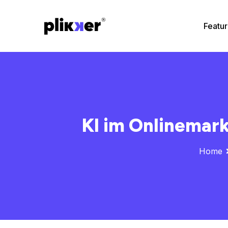
Featu
KI im Onlinemark
Home