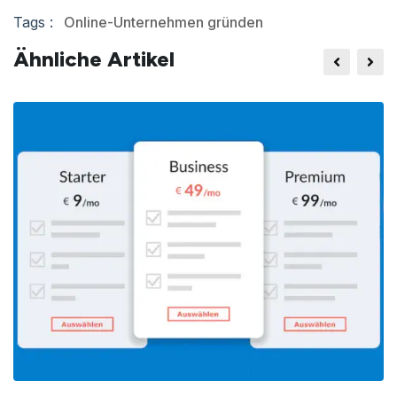
on
on
on
on
Tags :
Online-Unternehmen gründen
Facebook
Twitter
Pinterest
LinkedIn
Ähnliche Artikel