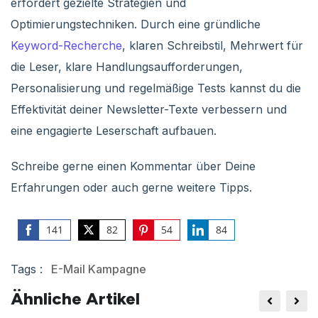
erfordert gezielte Strategien und
Optimierungstechniken. Durch eine gründliche
Keyword-Recherche
, klaren Schreibstil, Mehrwert für
die Leser, klare Handlungsaufforderungen,
Personalisierung und regelmäßige Tests kannst du die
Effektivität deiner Newsletter-Texte verbessern und
eine engagierte Leserschaft aufbauen.
Schreibe gerne einen Kommentar über Deine
Erfahrungen oder auch gerne weitere Tipps.
141
82
54
84
Share
Share
Share
Share
on
on
on
on
Tags :
E-Mail Kampagne
Facebook
Twitter
Pinterest
LinkedIn
Ähnliche Artikel